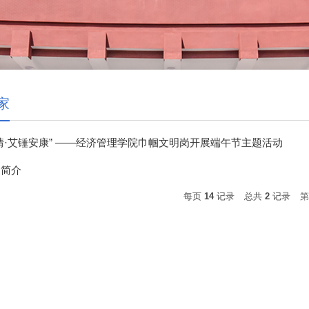
家
情·艾锤安康” ——经济管理学院巾帼文明岗开展端午节主题活动
家简介
每页
14
记录
总共
2
记录
第