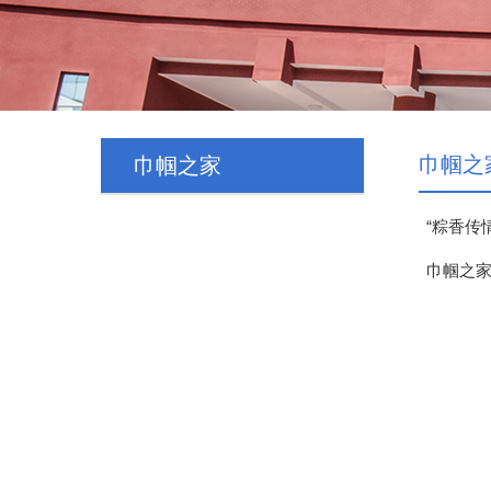
巾帼之
巾帼之家
“粽香传
巾帼之