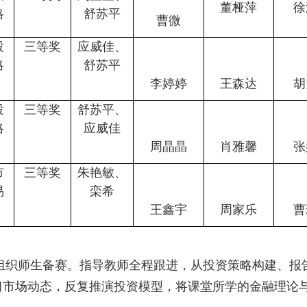
董桠萍
徐
略
舒苏平
曹微
投
三等奖
应威佳、
略
舒苏平
李婷婷
王森达
胡
投
三等奖
舒苏平、
略
应威佳
周晶晶
肖雅馨
张
市
三等奖
朱艳敏、
易
栾希
王鑫宇
周家乐
曹
师生备赛。指导教师全程跟进，从投资策略构建、报告
习市场动态，反复推演投资模型，将课堂所学的金融理论