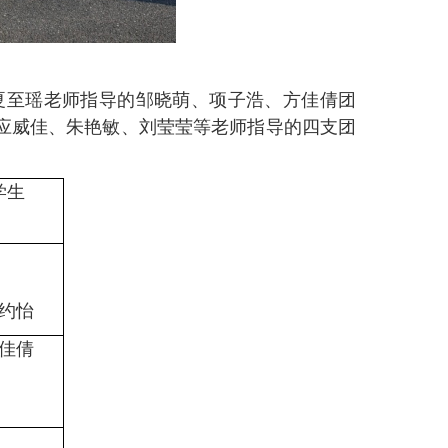
夏至瑶
老师指导的邹晓萌、项子浩、方佳倩团
应威佳
、
朱艳敏、刘莹莹等
老师指导的
四
支团
学生
约怡
佳倩