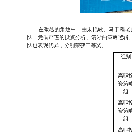
在激烈的角逐中，由朱艳敏
、
马于程
老
队，凭借严谨的投资分析、清晰的策略逻辑
队也表现优异，分别荣获三等奖。
组别
高职
资策
组
高职
资策
组
高职