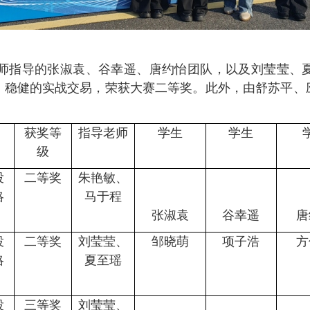
师指导的张淑袁、谷幸遥、唐约怡团队，以及刘莹莹
、
、
稳健的实战交易
，荣获大赛二等奖。此外，由舒苏平
、
获奖等
指导老师
学生
学生
级
投
二等奖
朱艳敏
、
略
马于程
张淑袁
谷幸遥
唐
投
二等奖
刘莹莹
、
邹晓萌
项子浩
方
略
夏至瑶
投
三等奖
刘莹莹、